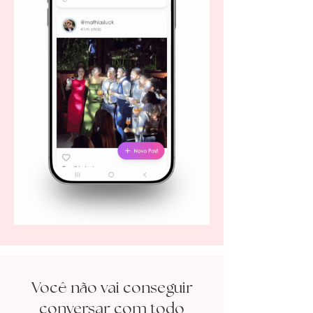
ê
ã
Voc
n
o vai conseguir
conversar com todo