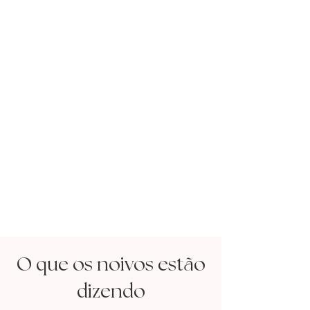
ã
O que os noivos est
o
dizendo