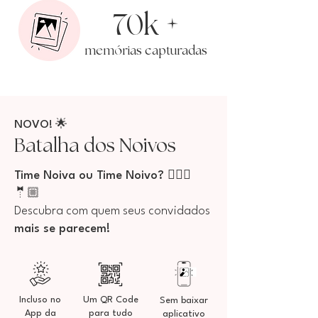
70
+
k
ó
mem
rias capturadas
NOVO! ​🌟​​
Batalha dos Noivos
Time Noiva ou Time Noivo? 👰🏻‍♀️
🤵🏼
Descubra com quem seus convidados
mais se parecem!
Incluso no
Um QR Code
Sem baixar
App da
para tudo
aplicativo