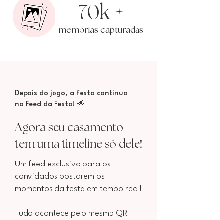
70
+
k
ó
mem
rias capturadas
Depois do jogo, a festa continua
no Feed da Festa! ​🌟​​
Agora seu casamento
ó
!
tem uma timeline s
dele
Um feed exclusivo para os
convidados postarem os
momentos da festa em tempo real!
Tudo acontece pelo mesmo QR