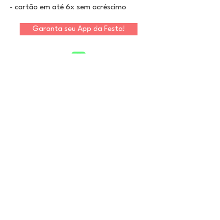
- cartão em até 6x sem acréscimo
Garanta seu App da Festa!
Ainda tem dúvida? Fale com nossa equipe
no Whatsapp
Aceitamos pagamentos do exterior via
Paypal e Stripe