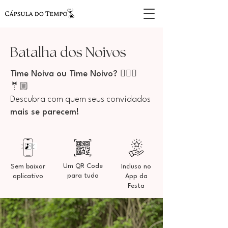
Batalha dos Noivos
Time Noiva ou Time Noivo? 👰🏻‍♀️
🤵🏼
Descubra com quem seus convidados
mais se parecem!
Um QR Code
Sem baixar
Incluso no
para tudo
aplicativo
App da
Festa