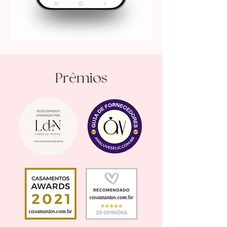
ê
Pr
mios