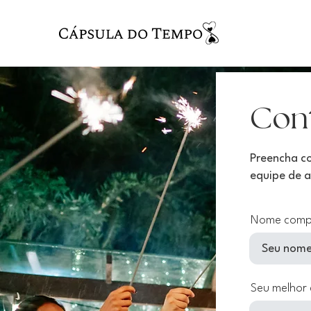
Con
Preencha co
equipe de
a
Nome comp
Seu melhor 