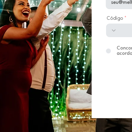
Código
Concor
acordo